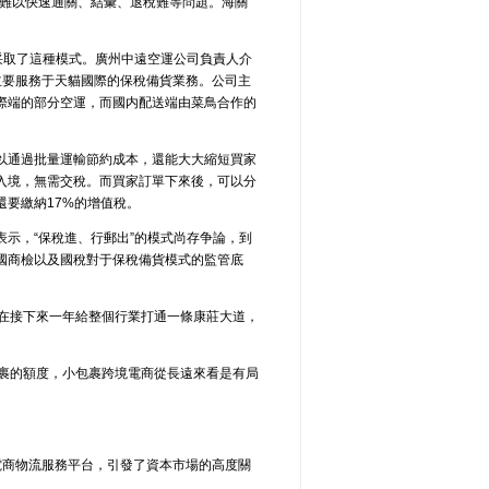
的難以快速通關、結彙、退稅難等問題。海關
采取了這種模式。廣州中遠空運公司負責人介
主要服務于天貓國際的保稅備貨業務。公司主
際端的部分空運，而國内配送端由菜鳥合作的
以通過批量運輸節約成本，還能大大縮短買家
入境，無需交稅。而買家訂單下來後，可以分
要繳納17%的增值稅。
示，“保稅進、行郵出”的模式尚存争論，到
國商檢以及國稅對于保稅備貨模式的監管底
望在接下來一年給整個行業打通一條康莊大道，
包裹的額度，小包裹跨境電商從長遠來看是有局
電商物流服務平台，引發了資本市場的高度關