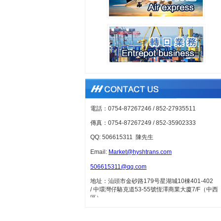
電話：0754-87267246 /
852-27935511
傳真：0754-87267249 /
852-35902333
QQ: 506615311 陳先生
Em
ail:
Market@hyshtrans.com
506615311@qq.com
地址：汕頭市金砂路179号星湖城10棟401-402
/
中環灣仔駱克道53-55號恆澤商業大廈7/F（中西
區）