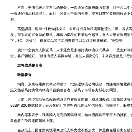
不過，姜明也表示了自己的擔憂，一海通物流服務能力有限，且平台以中
一海通的物流解決能力。而且，阿裏和中海的合作，雙方目前的發展階段并不
察。
萬瑩認爲，海運+保稅備貨模式，未來将成爲跨境電商物流的主流。很多
長，而采取前置倉儲的模式，和國内保稅的政策結合起來，會大大縮短運費周
下，3C、奢侈品、母嬰産品等主流消費都可以采取這種新模式。”萬瑩說。
廣州中空負責人則認爲，未來還會是多種跨境物流模式共存。一些生鮮等
短，客戶體驗好。“就像有些人喜歡奔馳，有些人喜歡QQ，未來肯定都是并行的
誰将成爲整合者
歐陽春香
淘寶、京東等電商的興起帶動了一批快遞物流公司崛起，而随着跨境電商
誰又能成爲跨境電商物流平台的整合者，成爲了市場各方關心的問題。
目前，跨境電商物流配送體系還存在很多問題，成爲阻礙跨境電商快速發
B2B向B2C模式擴展，碎片化的訂單也對跨境物流的信息化、清關能力、服務
業内專家表示，我國國内電商的迅猛發展，給物流配送帶來巨大的挑戰，
象也将在跨境電商領域上演。
在政策上，國家對跨境電商政策支持力度不斷加大，并且也在逐步出台措施