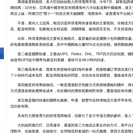
萬億級蛋糕面前，各大巨頭紛紛殺入跨境電商市場。今年7月，蘇甯低調
開招商；10月份，亞馬遜中國突然宣布開通海外六大站點直郵中國服務，後又
商店上線；阿裏巴巴“雙十一”則首次将天貓國際、淘寶海外、速賣通等平台納
不過，業内人士認爲，物流仍是跨境電商快速發展的主要瓶頸。在物流方
高、配送時間長、包裹無法全程追蹤、清關障礙、破損甚至丢包、不支持退換
目前，跨境電商物流主要有五種模式，最普遍的就是國際小包和國際快遞
的包裹都通過郵政系統投遞，其中中國郵政占據50%左右的份額。雖然郵政網
第二種是國際快遞，主要由UPS、Fedex、DHL、TNT四大巨頭包攬
如使用UPS從中國寄包裹送到美國，最快可在48小時内到達。
第三種爲海外倉。賣家先将貨物存儲到海外倉庫，然後根據訂單情況進行
了小包時代成本高昂、配送周期漫長的問題，但也存在容易壓貨、運維成本高
第四種是跨境專線物流。一般是通過航空包艙方式将貨物運輸到國外，再
方式通過規模效應降低成本，但在國内的攬收範圍相對有限，覆蓋地區有待擴
第五種是國内快遞的國際化服務。申通、順豐均在跨境物流方面早早布局
也比較有限。
具有巨大開發潛力的跨境電商物流，也吸引了多方市場主體的參與，進入
大的如阿裏巴巴、亞馬遜等，通過與第三方物流企業合作的方式，爲平台
理軟件、在線推廣、在線收付、全球物流和倉儲的一站式服務。第四方資源整