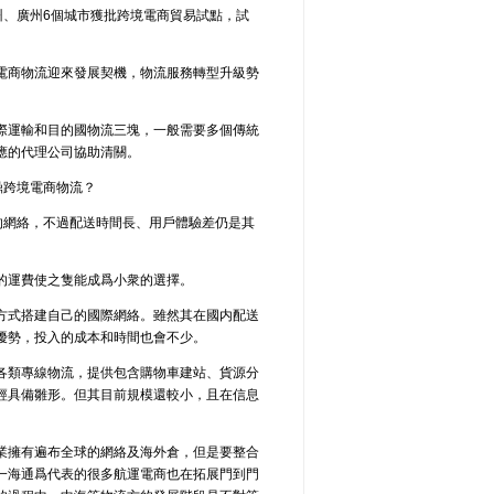
鄭州、廣州6個城市獲批跨境電商貿易試點，試
電商物流迎來發展契機，物流服務轉型升級勢
際運輸和目的國物流三塊，一般需要多個傳統
應的代理公司協助清關。
鼎跨境電商物流？
的網絡，不過配送時間長、用戶體驗差仍是其
的運費使之隻能成爲小衆的選擇。
方式搭建自己的國際網絡。雖然其在國内配送
優勢，投入的成本和時間也會不少。
各類專線物流，提供包含購物車建站、貨源分
經具備雛形。但其目前規模還較小，且在信息
業擁有遍布全球的網絡及海外倉，但是要整合
一海通爲代表的很多航運電商也在拓展門到門