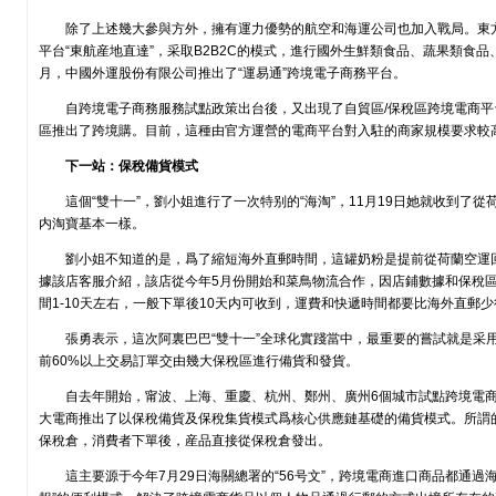
除了上述幾大參與方外，擁有運力優勢的航空和海運公司也加入戰局。東
平台“東航産地直達”，采取B2B2C的模式，進行國外生鮮類食品、蔬果類食
月，中國外運股份有限公司推出了“運易通”跨境電子商務平台。
自跨境電子商務服務試點政策出台後，又出現了自貿區/保稅區跨境電商
區推出了跨境購。目前，這種由官方運營的電商平台對入駐的商家規模要求較
下一站：保稅備貨模式
這個“雙十一”，劉小姐進行了一次特别的“海淘”，11月19日她就收到了
内淘寶基本一樣。
劉小姐不知道的是，爲了縮短海外直郵時間，這罐奶粉是提前從荷蘭空運
據該店客服介紹，該店從今年5月份開始和菜鳥物流合作，因店鋪數據和保稅
間1-10天左右，一般下單後10天内可收到，運費和快遞時間都要比海外直郵
張勇表示，這次阿裏巴巴“雙十一”全球化實踐當中，最重要的嘗試就是采
前60%以上交易訂單交由幾大保稅區進行備貨和發貨。
自去年開始，甯波、上海、重慶、杭州、鄭州、廣州6個城市試點跨境電
大電商推出了以保稅備貨及保稅集貨模式爲核心供應鏈基礎的備貨模式。所謂
保稅倉，消費者下單後，産品直接從保稅倉發出。
這主要源于今年7月29日海關總署的“56号文”，跨境電商進口商品都通過