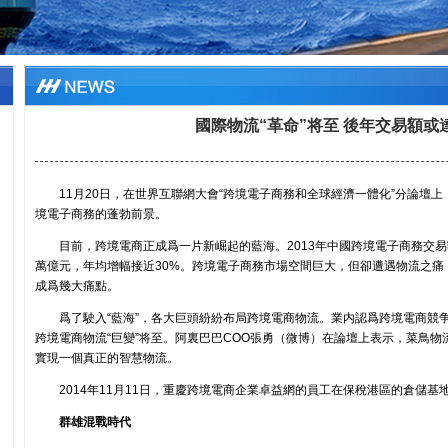
國際物流“革命”将至 後年交易額或達
11月20日，在世界互聯網大會“跨境電子商務和全球經濟一體化”分論壇
境電子商務的蓬勃前景。
目前，跨境電商正成爲一片新崛起的藍海。2013年中國跨境電子商務交易額突
萬億元，年均增幅接近30%。跨境電子商務市場空間巨大，但卻遭遇物流之痛
成爲幾大痛點。
爲了駛入“藍海”，各大巨頭紛紛布局跨境電商物流。業内認爲跨境電商競
跨境電商物流“巨變”将至。阿裏巴巴COO張勇（微博）在論壇上表示，菜鳥
實現一個真正的智慧物流。
2014年11月11日，重慶跨境電商企業卓益網的員工在保稅港區的倉儲
群雄混戰時代