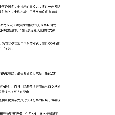
小客戶居多，走拼箱的量較大，将進一步考驗
是對等的，中海在其中的受益程度還有待觀
客戶之前沒有選擇海運的模式是因爲時間太
期和運輸成本。“在阿裏這種大數據的支撐
特殊商品仍需采用空運等模式，而且空運時間
。”他說。
的快速崛起，是否會引發行業新一輪的洗牌，
展的軟肋。而且，随着跨境電商進出口交易從
質量提出了更高的要求。
也倒逼物流業尤其是快遞行業的發展，這種現
掃清跨“境”障礙。今年7月，國家海關總署