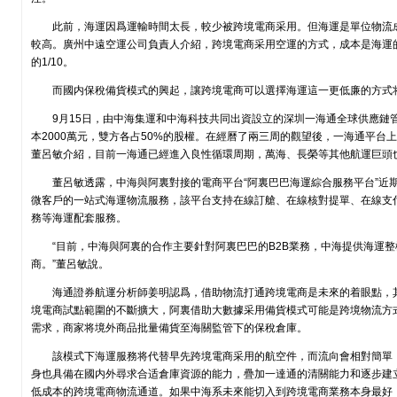
此前，海運因爲運輸時間太長，較少被跨境電商采用。但海運是單位物流
較高。廣州中遠空運公司負責人介紹，跨境電商采用空運的方式，成本是海運
的1/10。
而國内保稅備貨模式的興起，讓跨境電商可以選擇海運這一更低廉的方式
9月15日，由中海集運和中海科技共同出資設立的深圳一海通全球供應鏈
本2000萬元，雙方各占50%的股權。在經曆了兩三周的觀望後，一海通平台
董呂敏介紹，目前一海通已經進入良性循環周期，萬海、長榮等其他航運巨頭
董呂敏透露，中海與阿裏對接的電商平台“阿裏巴巴海運綜合服務平台”近
微客戶的一站式海運物流服務，該平台支持在線訂艙、在線核對提單、在線支
務等海運配套服務。
“目前，中海與阿裏的合作主要針對阿裏巴巴的B2B業務，中海提供海運
商。”董呂敏說。
海通證券航運分析師姜明認爲，借助物流打通跨境電商是未來的着眼點，
境電商試點範圍的不斷擴大，阿裏借助大數據采用備貨模式可能是跨境物流方
需求，商家将境外商品批量備貨至海關監管下的保稅倉庫。
該模式下海運服務将代替早先跨境電商采用的航空件，而流向會相對簡單
身也具備在國内外尋求合适倉庫資源的能力，疊加一達通的清關能力和逐步建
低成本的跨境電商物流通道。如果中海系未來能切入到跨境電商業務本身最好