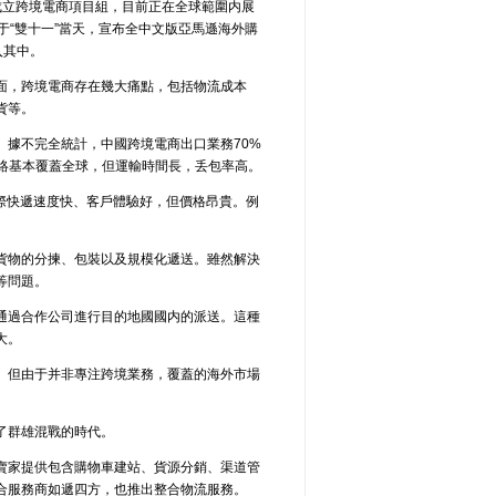
成立跨境電商項目組，目前正在全球範圍内展
于“雙十一”當天，宣布全中文版亞馬遜海外購
入其中。
面，跨境電商存在幾大痛點，包括物流成本
貨等。
。據不完全統計，中國跨境電商出口業務70%
絡基本覆蓋全球，但運輸時間長，丢包率高。
。國際快遞速度快、客戶體驗好，但價格昂貴。例
貨物的分揀、包裝以及規模化遞送。雖然解決
等問題。
通過合作公司進行目的地國國内的派送。這種
大。
。但由于并非專注跨境業務，覆蓋的海外市場
了群雄混戰的時代。
賣家提供包含購物車建站、貨源分銷、渠道管
合服務商如遞四方，也推出整合物流服務。