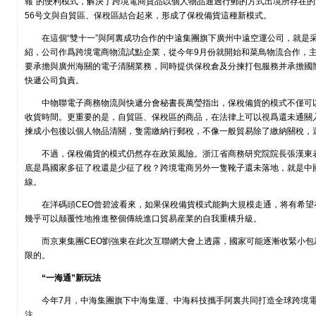
報”的便利模式，解決了跨境電商貨品以個人物品通過行郵的方式出境所存在
56号文與自貿區、保稅區結合起來，形成了保稅備貨這種新模式。
在這個“雙十一”與阿裏成功合作的中遠集團旗下廣州中遠空運公司，就是
紹，公司作爲跨境電商物流試點企業，從今年9月份就開始和菜鳥物流合作，
要承擔與廣州海關的電子清關業務，同時提供保稅倉及分揀打包服務并承擔國
快遞公司負責。
中物聯電子商務物流與快遞分會秘書長萬瑩指出，保稅備貨的模式不僅可
收貨時間。更重要的是，自貿區、保稅區的商品，在法律上可以視爲還未通關
揀成小包後以個人物品清關，隻需繳納行郵稅，不像一般貿易除了繳納關稅，還
不過，保稅備貨的模式仍然存在政策風險。浙江省商務研究院院長張漢東表
底是爲國家多征了稅還是少征了稅？跨境電商另外一隻靴子還未落地，就是中
線。
在洋碼頭CEO曾碧波看來，如果保稅備貨模式能夠大規模走通，将有希
幾乎可以颠覆性地推進整個傳統進口貿易産業的自我重構升級。
而京東集團CEO劉強東在此次互聯網大會上透露，國家可能逐漸收緊小
限的。
“一海通”新玩法
今年7月，中海集團旗下中海集運、中海科技攜手阿裏共同打造全球跨境
注。