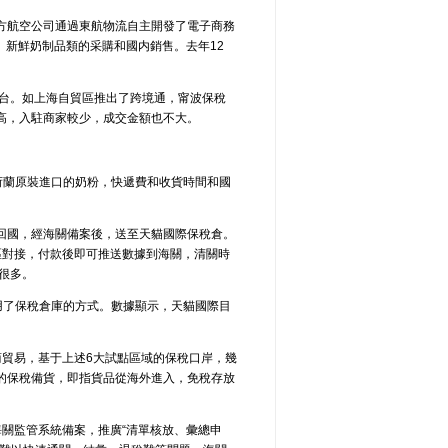
方航空公司通過東航物流自主開發了電子商務
品、新鮮奶制品類的采購和國内銷售。去年12
平台。如上海自貿區推出了跨境通，甯波保稅
高，入駐商家較少，成交金額也不大。
從荷蘭原裝進口的奶粉，快遞費和收貨時間和國
回國，經海關備案後，送至天貓國際保稅倉。
區對接，付款後即可推送數據到海關，清關時
少很多。
用了保稅倉庫的方式。數據顯示，天貓國際目
商貿易，基于上述6大試點區域的保稅口岸，幾
的保稅備貨，即指貨品從海外進入，免稅存放
海關監管系統備案，推廣“清單核放、彙總申