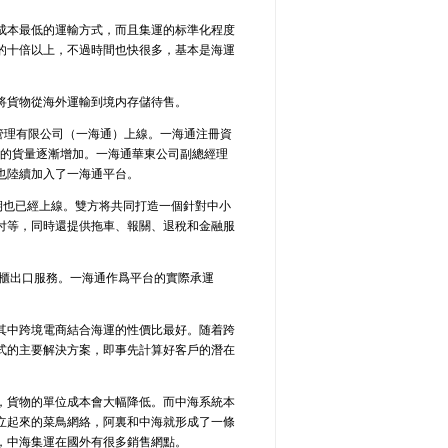
成本最低的運輸方式，而且集運的标準化程度
的十倍以上，不過時間也快很多，基本是海運
将貨物從海外運輸到境内存儲待售。
管理有限公司（一海通）上線。一海通注冊資
上的貨量逐漸增加。一海通華東公司副總經理
也陸續加入了一海通平台。
期也已經上線。雙方将共同打造一個針對中小
付等，同時還提供拖車、報關、退稅和金融服
整櫃出口服務。一海通作爲平台的實際承運
其中跨境電商結合海運的性價比最好。随着跨
式的主要解決方案，即事先計算好客戶的潛在
，貨物的單位成本會大幅降低。而中海系統本
立起來的菜鳥網絡，阿裏和中海就形成了一條
，中海集運在國外有很多銷售網點。