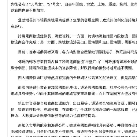
先後發布了“56号文”、“57号文”。自去年開始，甯波、上海、重慶、杭州、
點範圍也在不斷加大。
蓬勃增長的市場爲跨境電商提供了無限的發展空間，政策的便利化使跨境
在必行。
跨境電商物流鏈條長，流程複雜。一方面，跨境物流包括國内段物流、國
物流商合作完成；另一方面，跨境物流涉及出口國海關和進口國海關，需要相
目前，從市場參與者來看，各方均對整合産業鏈“躍躍欲試”，到底誰将問
傳統的郵政行業目前占據了跨境電商物流“半壁江山”，郵政擁有遍布全球
緻命弱點。随着跨境物流成本的逐步降低，郵政行業的優勢将越來越不明顯。
四大國際快遞巨頭雖然具有完善的全球網絡和高速的配送速度，但是高昂
而國内快遞行業正在加緊國際化步伐，通過與國際郵政、航空公司合作的
網絡具有優勢，但由于其國際端的網絡需要重新搭建，而且在清關方面也沒有
第四方資源整合服務商如遞四方、出口易等，通過整合物流商資源，開發
銷、渠道管理軟件、在線推廣、在線收付、全球物流和倉儲的一站式服務，已
技術、大數據及金融增值服務等的能力也都有待提高。
新加入市場的航空和海運公司，雖然在國際運輸端具有優勢，并且很多企
兩端陸路運輸，則是他們原本不擅長的。海通證券分析師姜明就直言，雖然以