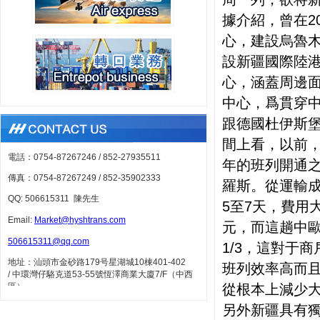
據介紹，曾在2
心，建設烏魯
設新疆國際陸港
心，涵蓋周邊面
中心，爲貫穿
跟德國杜伊斯堡
間上看，以前，
電話：0754-87267246 /
852-27935511
年的班列開通之
傳真：0754-87267249 /
852-35902333
羅斯。從運輸
QQ: 506615311 陳先生
5至7天，費用大
Em
ail:
Market@hyshtrans.com
元，而這趟中歐
506615311@qq.com
1/3，這對于
地址：汕頭市金砂路179号星湖城10棟401-402
班列效率高而
/
中環灣仔駱克道53-55號恆澤商業大廈7/F（中西
區）
從根本上減少
另外新疆具有