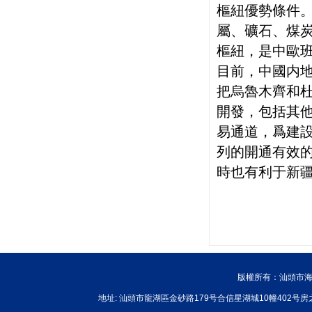
樞紐優勢條件
屬、礦石、煤
樞紐，是中歐
目前，中國内
把烏魯木齊和
開發，包括其
易通道，爲建
列的開通有效
時也有利于新
版權所有：汕頭市海
地址: 汕頭市龍湖區金砂路179号合信星湖城10幢402号房之一 